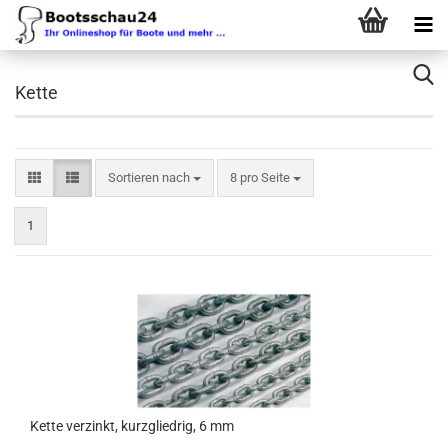
Kette
Sortieren nach
pro Seite
Sortieren nach
8 pro Seite
1
Kette verzinkt, kurzgliedrig, 6 mm