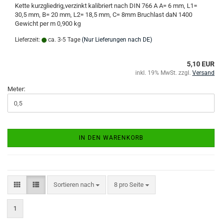
Kette kurzgliedrig,verzinkt kalibriert nach DIN 766 A A= 6 mm, L1=
30,5 mm, B= 20 mm, L2= 18,5 mm, C= 8mm Bruchlast daN 1400
Gewicht per m 0,900 kg
Lieferzeit:
ca. 3-5 Tage
(Nur Lieferungen nach DE)
5,10 EUR
inkl. 19% MwSt. zzgl.
Versand
Meter:
IN DEN WARENKORB
Sortieren nach
pro Seite
Sortieren nach
8 pro Seite
1