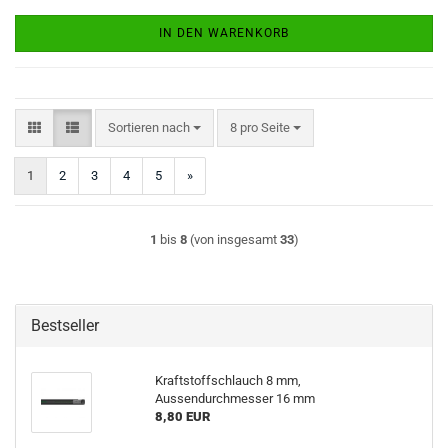
IN DEN WARENKORB
Sortieren nach
pro Seite
Sortieren nach
8 pro Seite
1
2
3
4
5
»
1
bis
8
(von insgesamt
33
)
Bestseller
Kraftstoffschlauch 8 mm,
Aussendurchmesser 16 mm
8,80 EUR