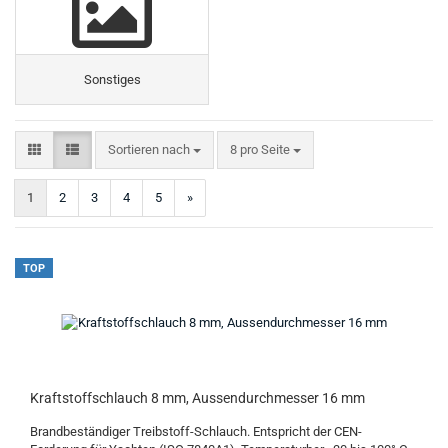
Sonstiges
Sortieren nach
pro Seite
Sortieren nach
8 pro Seite
1
2
3
4
5
»
TOP
Kraftstoffschlauch 8 mm, Aussendurchmesser 16 mm
Brandbeständiger Treibstoff-Schlauch. Entspricht der CEN-