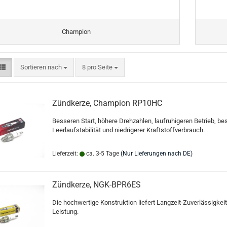
Champion
Sortieren nach
pro Seite
Sortieren nach
8 pro Seite
Zündkerze, Champion RP10HC
Besseren Start, höhere Drehzahlen, laufruhigeren Betrieb, be
Leerlaufstabilität und niedrigerer Kraftstoffverbrauch.
Lieferzeit:
ca. 3-5 Tage
(Nur Lieferungen nach DE)
Zündkerze, NGK-BPR6ES
Die hochwertige Konstruktion liefert Langzeit-Zuverlässigkei
Leistung.