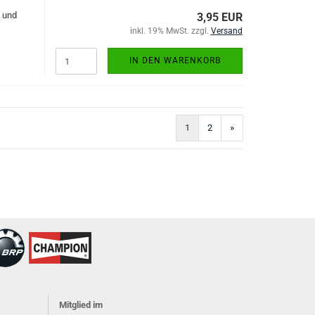
t und
3,95 EUR
inkl. 19% MwSt. zzgl.
Versand
IN DEN WARENKORB
1
2
»
Mitglied im