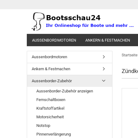
AUSSENBORDMOTOREN
ANKERN & FESTMACHEN
SKI & FUN
TRAILER
GESCHENKARTIKEL
STR
Startseite
Aussenbordmotoren
Ankern & Festmachen
Zündk
Aussenborder-Zubehör
Aussenborder-Zubehör anzeigen
Fernschaltboxen
Kraftstoffartikel
Motorsicherheit
Notstop
Pinnenverlängerung