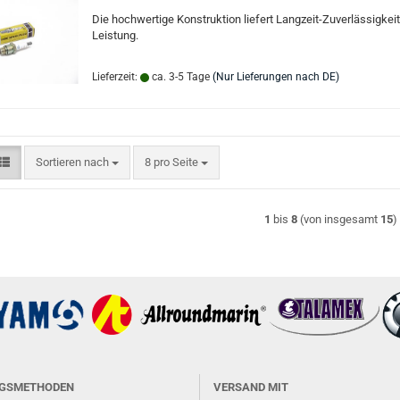
Die hochwertige Konstruktion liefert Langzeit-Zuverlässigkei
Leistung.
Lieferzeit:
ca. 3-5 Tage
(Nur Lieferungen nach DE)
Sortieren nach
pro Seite
Sortieren nach
8 pro Seite
1
bis
8
(von insgesamt
15
)
GSMETHODEN
VERSAND MIT