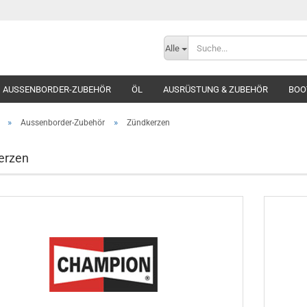
Sprache auswählen
Alle
E-Mai
AUSSENBORDER-ZUBEHÖR
ÖL
AUSRÜSTUNG & ZUBEHÖR
Lieferland
BOO
OMERZEUGER
Pass
»
»
Aussenborder-Zubehör
Zündkerzen
erzen
Konto e
Passwo