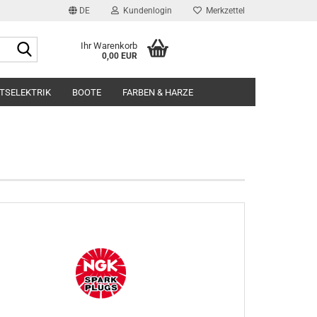
DE
Kundenlogin
Merkzettel
Suche...
Ihr Warenkorb
0,00 EUR
l
TSELEKTRIK
BOOTE
FARBEN & HARZE
wort
rstellen
rt vergessen?