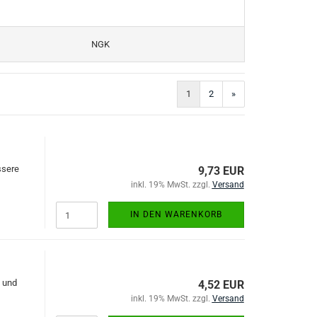
NGK
1
2
»
ssere
9,73 EUR
inkl. 19% MwSt. zzgl.
Versand
IN DEN WARENKORB
t und
4,52 EUR
inkl. 19% MwSt. zzgl.
Versand