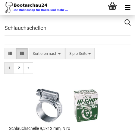
Schlauchschellen
Sortieren nach
pro Seite
Sortieren nach
8 pro Seite
1
2
»
Schlauchschelle 9,5x12 mm, Niro