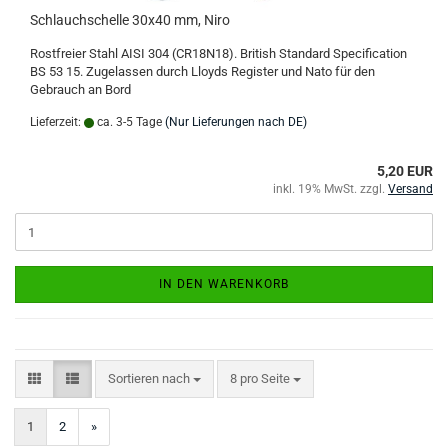
Schlauchschelle 30x40 mm, Niro
Rostfreier Stahl AISI 304 (CR18N18). British Standard Specification
BS 53 15. Zugelassen durch Lloyds Register und Nato für den
Gebrauch an Bord
Lieferzeit:
ca. 3-5 Tage
(Nur Lieferungen nach DE)
5,20 EUR
inkl. 19% MwSt. zzgl.
Versand
IN DEN WARENKORB
Sortieren nach
pro Seite
Sortieren nach
8 pro Seite
1
2
»