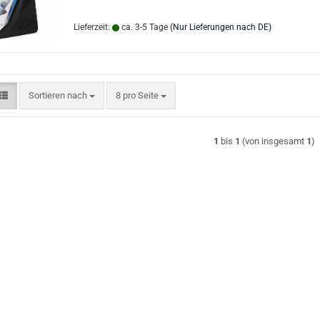
Lieferzeit:
ca. 3-5 Tage
(Nur Lieferungen nach DE)
Sortieren nach
pro Seite
Sortieren nach
8 pro Seite
1
bis
1
(von insgesamt
1
)