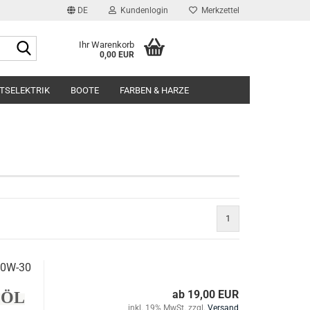
DE
Kundenlogin
Merkzettel
Suche...
Ihr Warenkorb
0,00 EUR
l
TSELEKTRIK
BOOTE
FARBEN & HARZE
wort
rstellen
1
rt vergessen?
10W-30
ab 19,00 EUR
e ÖL
inkl. 19% MwSt. zzgl.
Versand