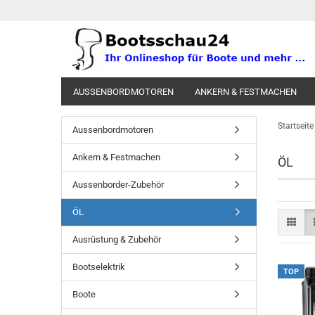
AUSSENBORDMOTOREN
ANKERN & FESTMACHEN
SKI & FUN
TRAILER
GESCHENKARTIKEL
STR
Startseite
Aussenbordmotoren
Ankern & Festmachen
ÖL
Aussenborder-Zubehör
ÖL
Ausrüstung & Zubehör
Bootselektrik
TOP
Boote